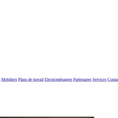
s
Mobiliers
Plans de travail
Electroménagers
Partenaires
Services
Conta