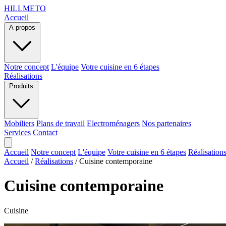
HILLMETO
Accueil
A propos
Notre concept
L'équipe
Votre cuisine en 6 étapes
Réalisations
Produits
Mobiliers
Plans de travail
Electroménagers
Nos partenaires
Services
Contact
Accueil
Notre concept
L'équipe
Votre cuisine en 6 étapes
Réalisation
Accueil
/
Réalisations
/
Cuisine contemporaine
Cuisine contemporaine
Cuisine