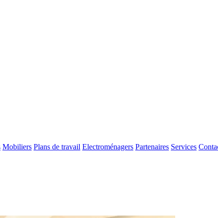
s
Mobiliers
Plans de travail
Electroménagers
Partenaires
Services
Conta