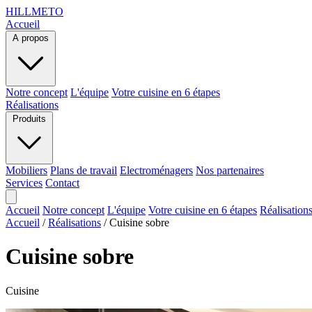
HILLMETO
Accueil
A propos
Notre concept
L'équipe
Votre cuisine en 6 étapes
Réalisations
Produits
Mobiliers
Plans de travail
Electroménagers
Nos partenaires
Services
Contact
Accueil
Notre concept
L'équipe
Votre cuisine en 6 étapes
Réalisation
Accueil
/
Réalisations
/
Cuisine sobre
Cuisine sobre
Cuisine