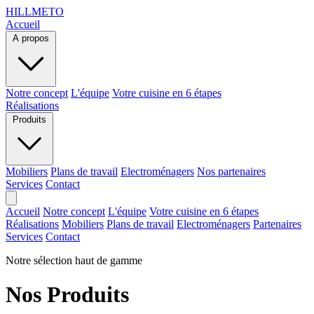
HILLMETO
Accueil
A propos
Notre concept
L'équipe
Votre cuisine en 6 étapes
Réalisations
Produits
Mobiliers
Plans de travail
Electroménagers
Nos partenaires
Services
Contact
Accueil
Notre concept
L'équipe
Votre cuisine en 6 étapes
Réalisations
Mobiliers
Plans de travail
Electroménagers
Partenaires
Services
Contact
Notre sélection haut de gamme
Nos Produits